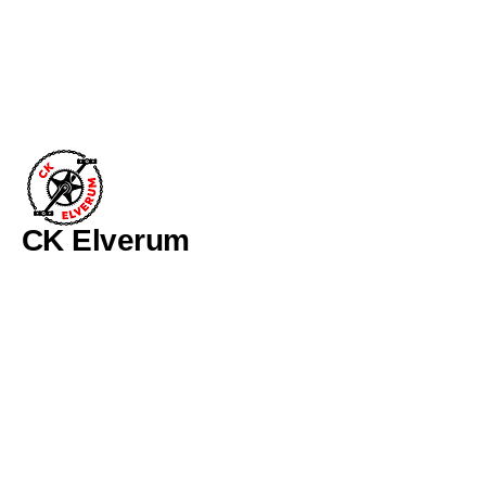
CK Elverum
SYKKELGLEDE OG ENTUSIASME
985-421-064
Elverum, Norge
Kontakt oss